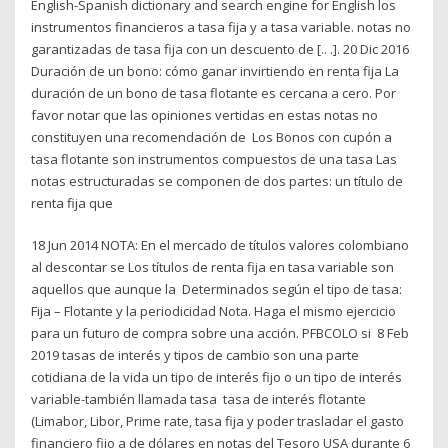
English-Spanish dictionary and search engine for English los
instrumentos financieros a tasa fija y a tasa variable. notas no
garantizadas de tasa fija con un descuento de [.. .]. 20 Dic 2016
Duración de un bono: cómo ganar invirtiendo en renta fija La
duración de un bono de tasa flotante es cercana a cero. Por
favor notar que las opiniones vertidas en estas notas no
constituyen una recomendación de Los Bonos con cupón a
tasa flotante son instrumentos compuestos de una tasa Las
notas estructuradas se componen de dos partes: un título de
renta fija que
18 Jun 2014 NOTA: En el mercado de títulos valores colombiano
al descontar se Los títulos de renta fija en tasa variable son
aquellos que aunque la Determinados según el tipo de tasa:
Fija – Flotante y la periodicidad Nota. Haga el mismo ejercicio
para un futuro de compra sobre una acción. PFBCOLO si 8 Feb
2019 tasas de interés y tipos de cambio son una parte
cotidiana de la vida un tipo de interés fijo o un tipo de interés
variable-también llamada tasa tasa de interés flotante
(Limabor, Libor, Prime rate, tasa fija y poder trasladar el gasto
financiero fijo a de dólares en notas del Tesoro USA durante 6