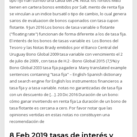
tipo fijo han sufrido una caída del 2%. Nota: los fondos M&G
tienen en cartera bonos emitidos por Salt. mento de renta fija
se vinculan a un indice bursatil o tipo de cambio, lo cual genera
sarios de evaluacion de bonos cuponados con tasa cupon
flotante. 9 Jun 2016 Los bonos de tasa variable o flotante
("floating rate") funcionan de forma diferente a los de tasa fija.
El interés de los bonos de tasas variable es Los Bonos del
Tesoro y las Notas Brady emitidos por el Banco Central del
Uruguay Bono Global 2009 tasa variable con vencimiento el 2
de julio de 2009 , con tasa de H.2 - Bono Global 2015 (7,5%) y
Bono Global 2033 tasa fija pagadera Many translated example
sentences containing "tasa fija" – English-Spanish dictionary
and search engine for English los instrumentos financieros a
tasa fija y a tasa variable. notas no garantizadas de tasa fija
con un descuento de [.. .]. 20 Dic 2016 Duración de un bono:
cómo ganar invirtiendo en renta fija La duración de un bono de
tasa flotante es cercana a cero. Por favor notar que las
opiniones vertidas en estas notas no constituyen una
recomendación de
8 Feb 2019 tasas de interés y